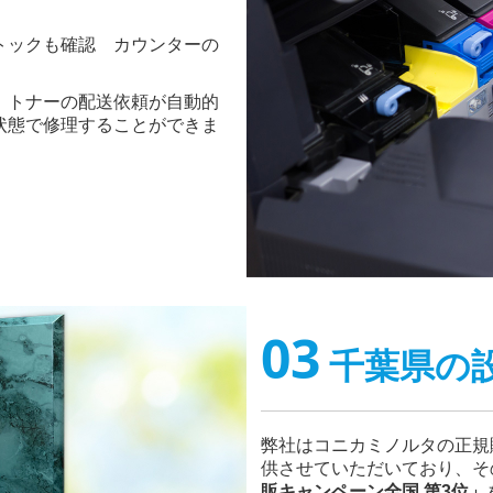
トックも確認 カウンターの
、トナーの配送依頼が自動的
状態で修理することができま
。
03
千葉県の
弊社はコニカミノルタの正規
供させていただいており、そ
販キャンペーン全国 第3位」