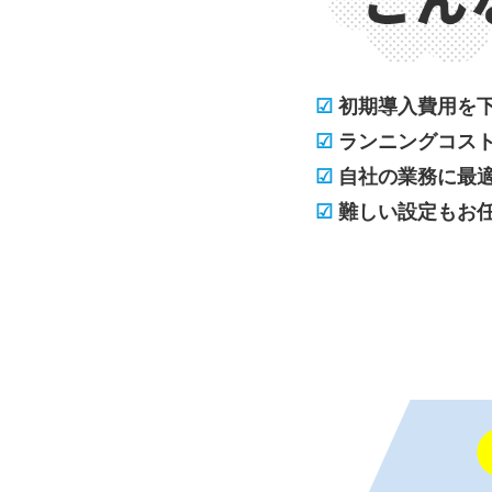
☑
初期導入費用を
☑
ランニングコス
☑
自社の業務に最
☑
難しい設定もお