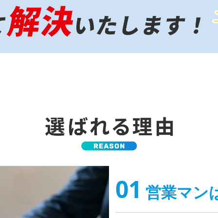
01
営業マン